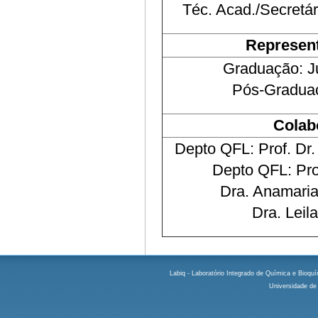
Téc. Acad./Secretár
Represent
Graduação: J
Pós-Graduaç
Colab
Depto QFL: Prof. Dr
Depto QFL: Pro
Dra. Anamaria
Dra. Leil
Labiq - Laboratório Integrado de Química e Bioquím
Universidade de 