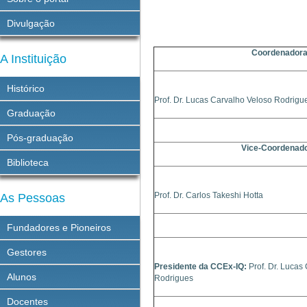
Divulgação
Coordenador
A Instituição
Histórico
Prof. Dr. Lucas Carvalho Veloso Rodrigu
Graduação
Pós-graduação
Vice-Coordenad
Biblioteca
Prof. Dr. Carlos Takeshi Hotta
As Pessoas
Fundadores e Pioneiros
Gestores
Presidente da CCEx-IQ:
Prof. Dr. Lucas
Alunos
Rodrigues
Docentes